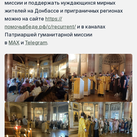
миссии и поддержать нуждающихся мирных
жителей на Донбассе и приграничных регионах
можно на сайте
https://
помочьвбеде.рф/c/recurrent/
и в каналах
Патриаршей гуманитарной миссии
в
MAX
и
Telegram
.