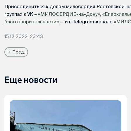
Присоединиться к делам милосердия Ростовской-на
группах в VK –
«МИЛОСЕРДИЕ-на-Дону»
,
«Епархиаль
благотворительности»
— и в Telegram-канале
«МИЛО
15.12.2022, 23:43
Пред.
Еще новости